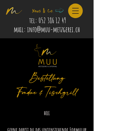
News & Co.
tel:
052 386 12 49
mail: info@muu-metzgerei.ch
Bestellung
Fondue & Tischgrill
hoi
gerne darfst du das untenstehende Formular