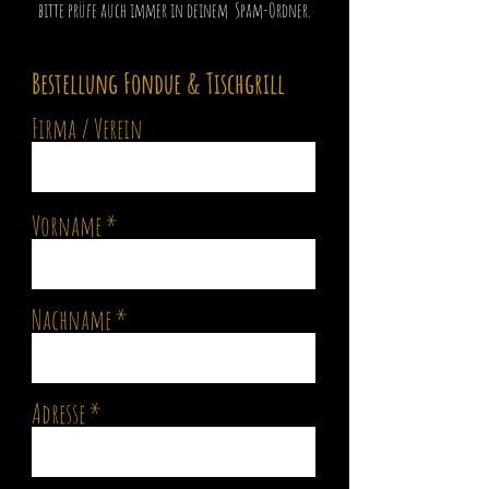
bitte prüfe auch immer in deinem Spam-Ordner.
Bestellung Fondue & Tischgrill
Firma / Verein
Vorname
Nachname
Adresse