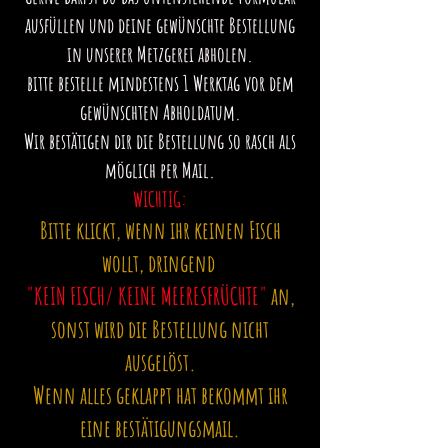
ausfüllen und deine gewünschte Bestellung
in unserer Metzgerei abholen.
bitte bestelle mindestens 1 Werktag vor dem
gewünschten Abholdatum.
Wir bestätigen dir die Bestellung so rasch als
möglich per Mail.
WICHTIG:
Bitte klickt, wenn ihr keinen Fisch
wollt, dringend
"KEIN FISCH/ KEINE MEERESFRÜCHTE"
an,
sonst wird die Bestellung nicht
ausgelöst.
Wenn alles geklappt hat bekommt ihr
eine bestätigungsmail.