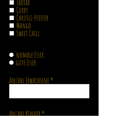
Tartar
Curry
Chrütli-Pfeffer
Mango
Sweet Chili
nomale Esser
gute Esser
Anzahl Erwachsene
Anzahl Kinder